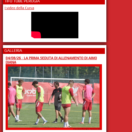
TIFO TUBE PERUGIA
I video della Curva
GALLERIA
04/08/26
-
LA PRIMA SEDUTA DI ALLENAMENTO DI AIMO
DIANA