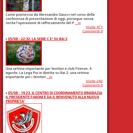
Come promesso da Alessandro Gaucci nel corso della
conferenza di presentazione di oggi, prosegue senza
sosta l’operazione di rafforzamento del P
...»»
Visite 471
Commenti 0
»
05/08 - 22:32. LA SERIE C E' SU RAI 2
Una vetrina importante per territori e club Firenze, 4
agosto. La Lega Pro in diretta su Rai 2: una vetrina
importante per i territori
...»»
Visite 242
Commenti 0
»
05/08 - 19:23. IL CENTRO DI COORDINAMENTO RINGRAZIA
IL PRESIDENTE FARONI E DA IL BENVENUTO ALLA NUOVA
PROPRIETA'