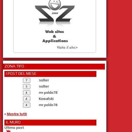
ZONA TIFO
I POST DEL MESE
sollier
sollier
mr.poldo78
Kowalski
mr.poldo78
»
Mostra tutti
IL MURO
Ultimo post