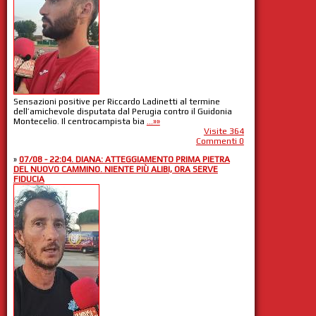
Sensazioni positive per Riccardo Ladinetti al termine
dell’amichevole disputata dal Perugia contro il Guidonia
Montecelio. Il centrocampista bia
...»»
Visite 364
Commenti 0
»
07/08 - 22:04. DIANA: ATTEGGIAMENTO PRIMA PIETRA
DEL NUOVO CAMMINO. NIENTE PIÙ ALIBI, ORA SERVE
FIDUCIA