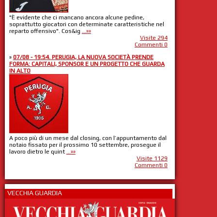
"È evidente che ci mancano ancora alcune pedine,
soprattutto giocatori con determinate caratteristiche nel
reparto offensivo". Cos&ig
...»»
Visite 294
Commenti 0
»
07/08 - 19:54. PERUGIA, LA NUOVA SOCIETÀ PRENDE
FORMA: CAPITALI, SPONSOR E UN PROGETTO CHE GUARDA
IN ALTO
A poco più di un mese dal closing, con l’appuntamento dal
notaio fissato per il prossimo 10 settembre, prosegue il
lavoro dietro le quint
...»»
Visite 1129
Commenti 0
VECCHIA GUARDIA