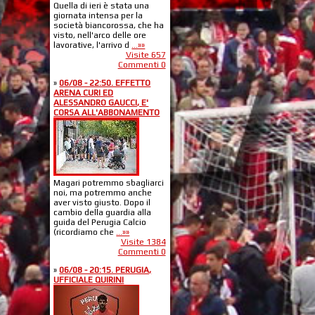
Quella di ieri è stata una
giornata intensa per la
società biancorossa, che ha
visto, nell'arco delle ore
lavorative, l'arrivo d
...»»
Visite 657
Commenti 0
»
06/08 - 22:50. EFFETTO
ARENA CURI ED
ALESSANDRO GAUCCI, E'
CORSA ALL'ABBONAMENTO
Magari potremmo sbagliarci
noi, ma potremmo anche
aver visto giusto. Dopo il
cambio della guardia alla
guida del Perugia Calcio
(ricordiamo che
...»»
Visite 1384
Commenti 0
»
06/08 - 20:15. PERUGIA,
UFFICIALE QUIRINI