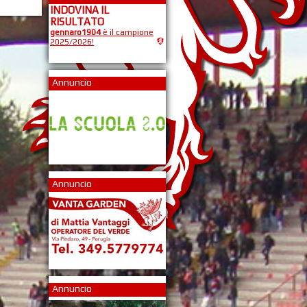
INDOVINA IL
RISULTATO
gennaro1904
è il campione
2025/2026!
Annuncio
Annuncio
Annuncio