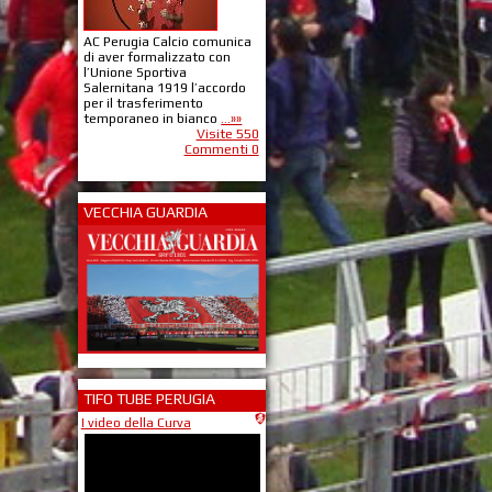
AC Perugia Calcio comunica
di aver formalizzato con
l’Unione Sportiva
Salernitana 1919 l’accordo
per il trasferimento
temporaneo in bianco
...»»
Visite 550
Commenti 0
VECCHIA GUARDIA
TIFO TUBE PERUGIA
I video della Curva