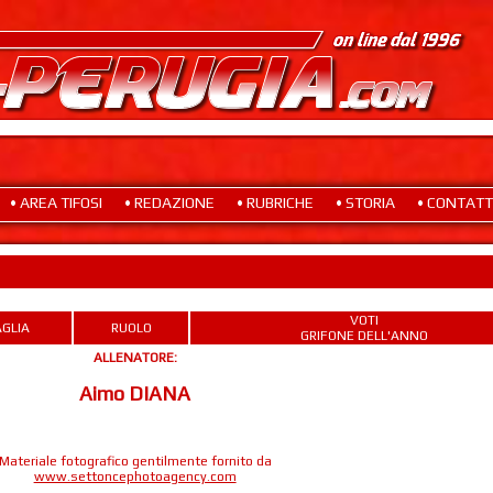
• AREA TIFOSI
• REDAZIONE
• RUBRICHE
• STORIA
• CONTATT
VOTI
GLIA
RUOLO
GRIFONE DELL'ANNO
ALLENATORE:
Aimo DIANA
Materiale fotografico gentilmente fornito da
www.settoncephotoagency.com