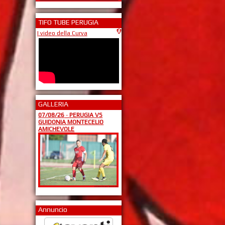
TIFO TUBE PERUGIA
I video della Curva
GALLERIA
07/08/26
-
PERUGIA VS
GUIDONIA MONTECELIO
AMICHEVOLE
Annuncio