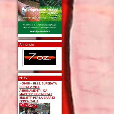
Annuncio
NEWS
»
08/08 - 18:29. SUPERATA
QUOTA 2 MILA
ABBONAMENTI | DA
MARTEDI’ IN VENDITA I
BIGLIETTI PER LA GARA DI
COPPA ITALIA