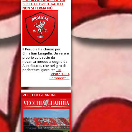
SCELTO IL GRIFO. GAUCCI
NON SI FERMA PIÙ
Il Perugia ha chiuso per
Christian Langella. Un vero e
proprio colpaccio da
novanta messo a segno da
Alex Gaucci, che nel giro di
pochissimi giorni st
...»»
Visite 1284
Commenti 0
VECCHIA GUARDIA