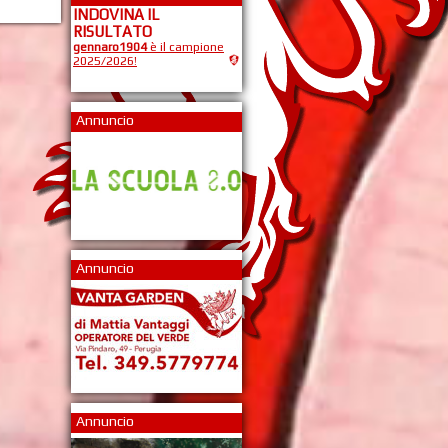
INDOVINA IL
RISULTATO
gennaro1904
è il campione
2025/2026!
Annuncio
Annuncio
Annuncio