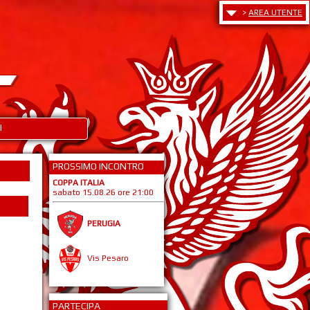
>
AREA UTENTE
I
PROSSIMO INCONTRO
COPPA ITALIA
sabato 15.08.26 ore 21:00
PERUGIA
Vis Pesaro
PARTECIPA