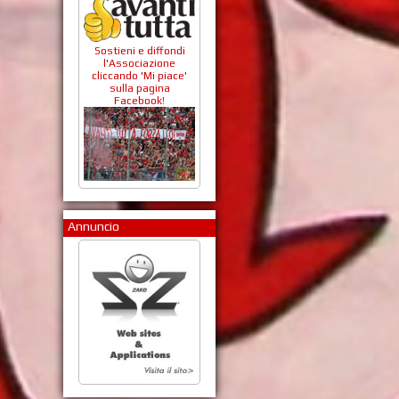
Sostieni e diffondi
l'Associazione
cliccando 'Mi piace'
sulla pagina
Facebook!
Annuncio