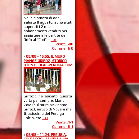
Nella giornata di oggi,
sabato 8 agosto, sono stati
superati i 2 mila
abbonamenti venduti per
assistere alle partite del
Grifo al “Curi” p
...»»
Visite 600
Commenti 0
»
08/08 - 15:55. IL MURO
PIANGE GRIFOZ, STORICO
UTENTE DI AC-PERUGIA.COM
Grifoz ci ha lasciato, questa
volta per sempre. Mario
Zoia (sul muro nick name
Grifoz), nativo di Novara ma
tifosissimo del Peruiga
Calcio, era
...»»
Visite 761
Commenti 1
»
08/08 - 11:24. PERUGIA,
COLPACCIO LANGELLA: HA