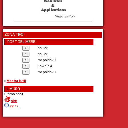
ZONA TIFO
I POST DEL MESE
sollier
sollier
mr.poldo78
Kowalski
mr.poldo78
»
Mostra tutti
IL MURO
Ultimo post
sire
22:17