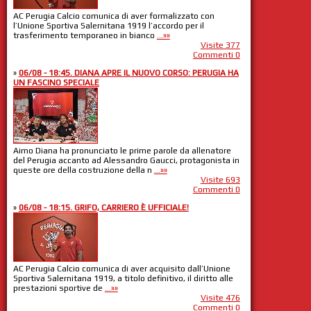
AC Perugia Calcio comunica di aver formalizzato con
l’Unione Sportiva Salernitana 1919 l’accordo per il
trasferimento temporaneo in bianco
...»»
Visite 377
Commenti 0
»
06/08 - 18:45. DIANA APRE IL NUOVO CORSO: PERUGIA HA
UN FASCINO SPECIALE
Aimo Diana ha pronunciato le prime parole da allenatore
del Perugia accanto ad Alessandro Gaucci, protagonista in
queste ore della costruzione della n
...»»
Visite 693
Commenti 0
»
06/08 - 18:15. GRIFO, CARRIERO È UFFICIALE!
AC Perugia Calcio comunica di aver acquisito dall’Unione
Sportiva Salernitana 1919, a titolo definitivo, il diritto alle
prestazioni sportive de
...»»
Visite 476
Commenti 0