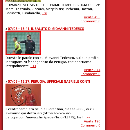
FORMAZIONI E SINTESI DEL PRIMO TEMPO PERUGIA (3-5-2):
Moro; Tozzuolo, Riccardi, Megelaitis; Barberini, Dottori,
Ladinetti, Tumbarello,
...»»
Visite 453
Commenti 0
»
07/08 - 18:41. IL SALUTO DI GIOVANNI TEDESCO
Queste le parole con cui Giovanni Tedesco, sul suo profilo
Instagram, si è congedato da Perugia, che riportiamo
integralmente:
...»»
Visite 274
Commenti 0
»
07/08 - 18:27. PERUGIA, UFFICIALE GABRIELE CONTI
Il centrocampista scuola Fiorentina, classe 2006, di cui
avevamo già detto ieri (https://www.ac-
perugia.com/news.cfm?page=1&id=13779), ha f
...»»
Visite 190
Commenti 0