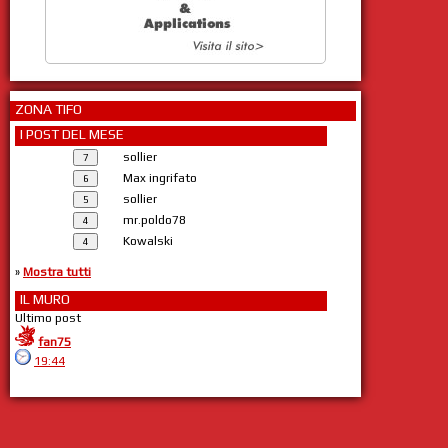
ZONA TIFO
I POST DEL MESE
sollier
Max ingrifato
sollier
mr.poldo78
Kowalski
»
Mostra tutti
IL MURO
Ultimo post
fan75
19:44