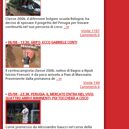
Classe 2006, il difensore bulgaro scuola Bologna, ha
deciso di sposare il progetto del Perugia per trovare
continuità nel suo percorso di cresc
...»»
Visite 1197
Commenti 0
»
06/08 - 13:30. GRIFO, ECCO GABRIELE CONTI
Il centrocampista classe 2006, nativo di Bagno a Ripoli
(vicino Firenze), è da poco arrivato a Pian di Massiano.
Proveniente dalla primavera de
...»»
Visite 744
Commenti 0
»
05/08 - 23:38. PERUGIA, IL MERCATO ENTRA NEL VIVO:
QUATTRO ARRIVI IMMINENTI, POI TOCCHERÀ A CISCO
Come promesso da Alessandro Gaucci nel corso della