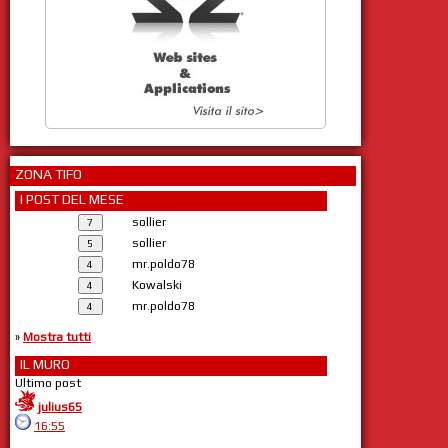
ZONA TIFO
I POST DEL MESE
sollier
sollier
mr.poldo78
Kowalski
mr.poldo78
»
Mostra tutti
IL MURO
Ultimo post
julius65
16:55