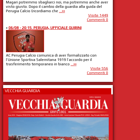
Magari potremmo sbagliarci noi, ma potremmo anche aver
visto giusto. Dopo il cambio della guardia alla guida del
Perugia Calcio (ricordiamo che
...»»
Visite 1449
Commenti 0
»
06/08 - 20:15. PERUGIA, UFFICIALE QUIRINI
AC Perugia Calcio comunica di aver formalizzato con
l’Unione Sportiva Salernitana 1919 l’accordo per il
trasferimento temporaneo in bianco
...»»
Visite 556
Commenti 0
VECCHIA GUARDIA