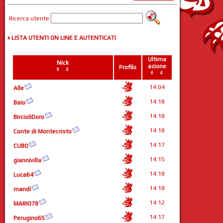
Ricerca utente
» LISTA UTENTI ON LINE E AUTENTICATI
Ultima
Nick
azione
Profilo
14:04
Alle
14:18
Baio
14:18
BircioliDoro
14:18
Conte di Montecristo
14:17
CUBO
14:15
giannivilla
14:18
Luca64
14:18
mandi
14:12
MARIO78
14:17
Perugino65