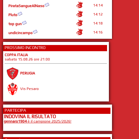
14:14
PirataSangueAlNaso
14:12
Pluto
14:18
top gun
14:16
undicincampo
PROSSIMO INCONTRO
COPPA ITALIA
sabato 15.08.26 ore 21:00
PERUGIA
Vis Pesaro
PARTECIPA
INDOVINA IL RISULTATO
gennaro1904
è il campione 2025/2026!