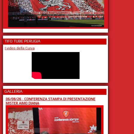
TIFO TUBE PERUGIA
I video della Curva
GALLERIA
06/08/26
-
CONFERENZA STAMPA DI PRESENTAZIONE
MISTER AIMO DIANA