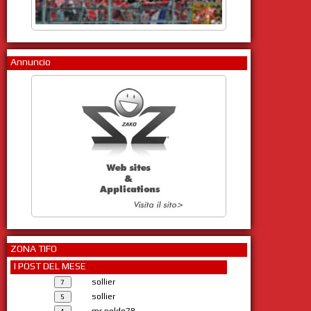
Annuncio
ZONA TIFO
I POST DEL MESE
sollier
sollier
mr.poldo78