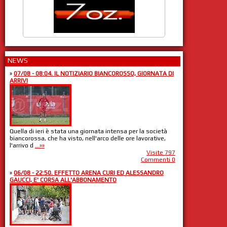
NEWS
»
07/08 - 08:04. IL NOTIZIARIO BIANCOROSSO, GIORNATA DI
ARRIVI
Quella di ieri è stata una giornata intensa per la società
biancorossa, che ha visto, nell'arco delle ore lavorative,
l'arrivo d
...»»
Visite 797
Commenti 0
»
06/08 - 22:50. EFFETTO ARENA CURI ED ALESSANDRO
GAUCCI, E' CORSA ALL'ABBONAMENTO