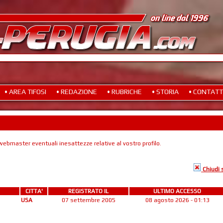
• AREA TIFOSI
• REDAZIONE
• RUBRICHE
• STORIA
• CONTATT
ebmaster eventuali inesattezze relative al vostro profilo.
Chiudi
CITTA'
REGISTRATO IL
ULTIMO ACCESSO
USA
07 settembre 2005
08 agosto 2026 - 01:13