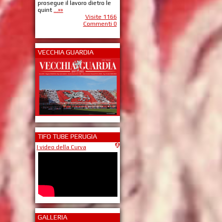
prosegue il lavoro dietro le
quint
...»»
Visite 1166
Commenti 0
VECCHIA GUARDIA
TIFO TUBE PERUGIA
I video della Curva
GALLERIA