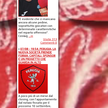
"È evidente che ci mancano
ancora alcune pedine,
soprattutto giocatori con
determinate caratteristiche
nel reparto offensivo".
Cos&ig
...»»
Visite 313
Commenti 0
»
07/08 - 19:54. PERUGIA, LA
NUOVA SOCIETÀ PRENDE
FORMA: CAPITALI, SPONSOR
E UN PROGETTO CHE
GUARDA IN ALTO
A poco più di un mese dal
closing, con l’appuntamento
dal notaio fissato per il
prossimo 10 settembre,