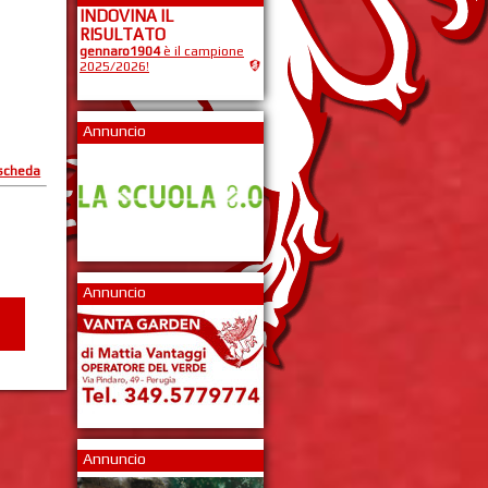
INDOVINA IL
RISULTATO
gennaro1904
è il campione
2025/2026!
Annuncio
 scheda
Annuncio
Annuncio