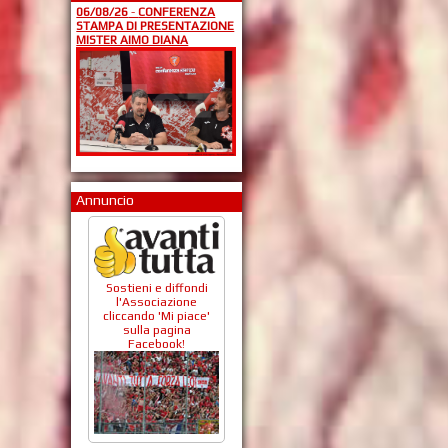
06/08/26
-
CONFERENZA
STAMPA DI PRESENTAZIONE
MISTER AIMO DIANA
Annuncio
Sostieni e diffondi
l'Associazione
cliccando 'Mi piace'
sulla pagina
Facebook!