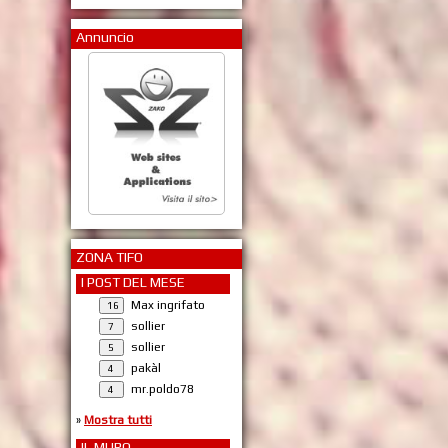
Annuncio
ZONA TIFO
I POST DEL MESE
Max ingrifato
sollier
sollier
pakàl
mr.poldo78
»
Mostra tutti
IL MURO