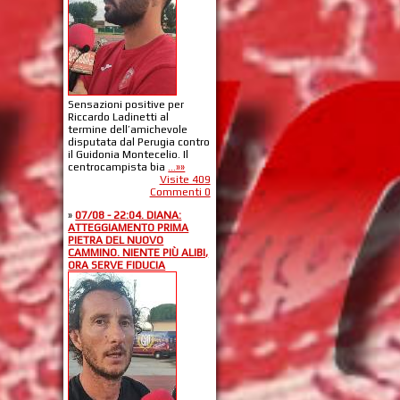
Sensazioni positive per
Riccardo Ladinetti al
termine dell’amichevole
disputata dal Perugia contro
il Guidonia Montecelio. Il
centrocampista bia
...»»
Visite 409
Commenti 0
»
07/08 - 22:04. DIANA:
ATTEGGIAMENTO PRIMA
PIETRA DEL NUOVO
CAMMINO. NIENTE PIÙ ALIBI,
ORA SERVE FIDUCIA