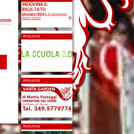
INDOVINA IL
RISULTATO
gennaro1904
è il campione
2025/2026!
 scheda
Annuncio
Annuncio
Annuncio