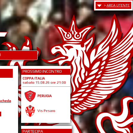
>
AREA UTENTE
I
PROSSIMO INCONTRO
COPPA ITALIA
sabato 15.08.26 ore 21:00
PERUGIA
 scheda
Vis Pesaro
PARTECIPA