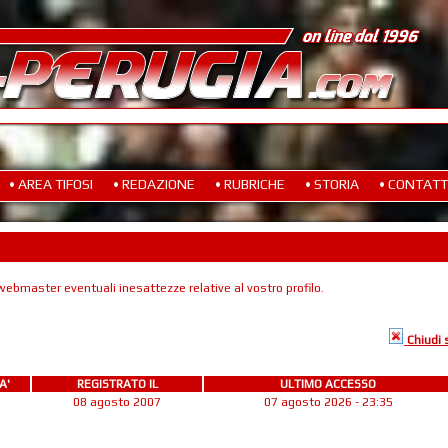
• AREA TIFOSI
• REDAZIONE
• RUBRICHE
• STORIA
• CONTATT
ebmaster eventuali inesattezze relative al vostro profilo.
Chiudi
A'
REGISTRATO IL
ULTIMO ACCESSO
08 agosto 2007
07 agosto 2026 - 23:35