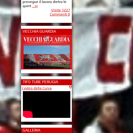
prosegue il lavoro dietro le
quint
...»»
Visite 1227
Commenti 0
VECCHIA GUARDIA
TIFO TUBE PERUGIA
I video della Curva
GALLERIA