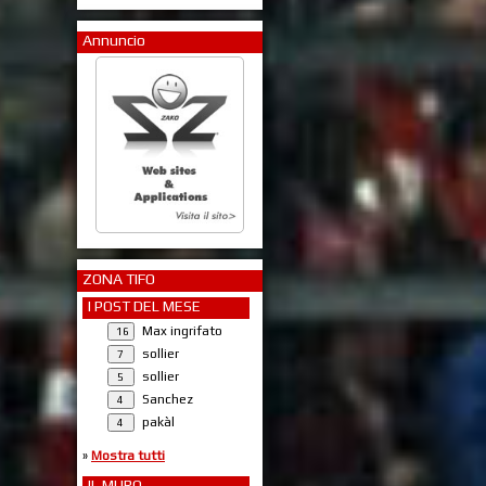
Annuncio
ZONA TIFO
I POST DEL MESE
Max ingrifato
sollier
sollier
Sanchez
pakàl
»
Mostra tutti
IL MURO