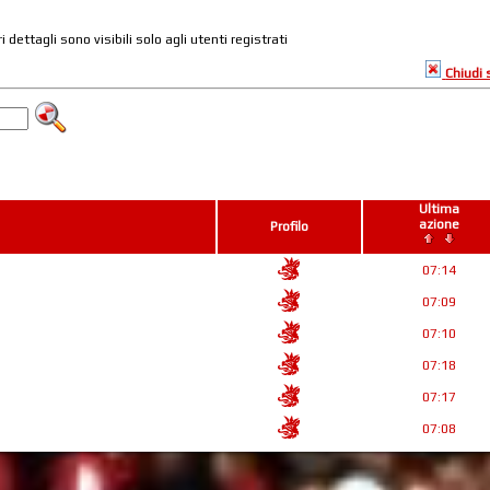
ri dettagli sono visibili solo agli utenti registrati
Chiudi
Ultima
azione
Profilo
07:14
07:09
07:10
07:18
07:17
07:08