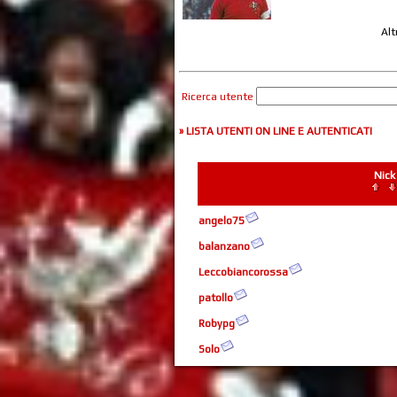
Alt
Ricerca utente
» LISTA UTENTI ON LINE E AUTENTICATI
Nick
angelo75
balanzano
Leccobiancorossa
patollo
Robypg
Solo