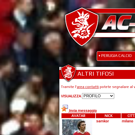
• PERUGIA CALCIO
ALTRI TIFOSI
Tramite l'
area contatti
potete segnalare al w
VISUALIZZA
Invia messaggio
AVATAR
NICK
CITT
samkor
milano