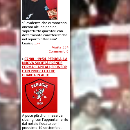
"È evidente che ci mancano
ancora alcune pedine,
soprattutto giocatori con
determinate caratteristiche
nel reparto offensivo".
Cos&ig
...»»
Visite 334
Commenti 0
»
07/08 - 19:54. PERUGIA, LA
NUOVA SOCIETÀ PRENDE
FORMA: CAPITALI, SPONSOR
E UN PROGETTO CHE
GUARDA IN ALTO
A poco più di un mese dal
closing, con l’appuntamento
dal notaio fissato per il
prossimo 10 settembre,