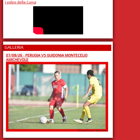
I video della Curva
GALLERIA
07/08/26
-
PERUGIA VS GUIDONIA MONTECELIO
AMICHEVOLE