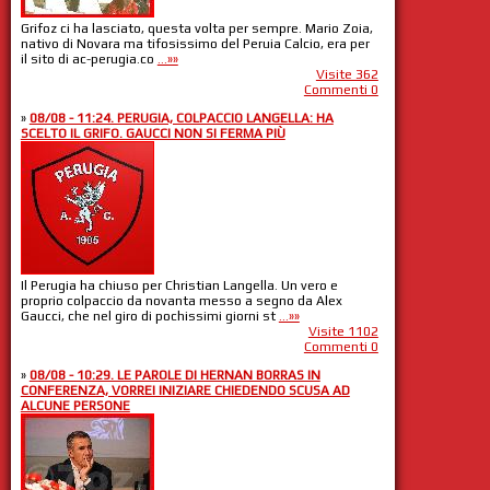
Grifoz ci ha lasciato, questa volta per sempre. Mario Zoia,
nativo di Novara ma tifosissimo del Peruia Calcio, era per
il sito di ac-perugia.co
...»»
Visite 362
Commenti 0
»
08/08 - 11:24. PERUGIA, COLPACCIO LANGELLA: HA
SCELTO IL GRIFO. GAUCCI NON SI FERMA PIÙ
Il Perugia ha chiuso per Christian Langella. Un vero e
proprio colpaccio da novanta messo a segno da Alex
Gaucci, che nel giro di pochissimi giorni st
...»»
Visite 1102
Commenti 0
»
08/08 - 10:29. LE PAROLE DI HERNAN BORRAS IN
CONFERENZA, VORREI INIZIARE CHIEDENDO SCUSA AD
ALCUNE PERSONE