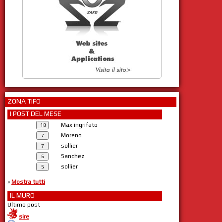
ZONA TIFO
I POST DEL MESE
Max ingrifato
Moreno
sollier
Sanchez
sollier
»
Mostra tutti
IL MURO
Ultimo post
sire