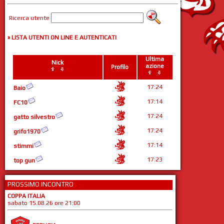
Ricerca utente
» LISTA UTENTI ON LINE E AUTENTICATI
Ultima
Nick
azione
Profilo
17:24
Baio
17:14
FC10
17:24
gatto silvestro
17:24
grifo1970
17:14
stimmi
17:23
top gun
PROSSIMO INCONTRO
COPPA ITALIA
sabato 15.08.26 ore 21:00