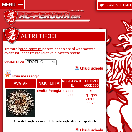
MENU
>
AREA UTENTE
ALTRI TIFOSI
Tramite l'
area contatti
potete segnalare al webmaster
eventuali inesattezze relative al vostro profilo.
VISUALIZZA
Chiudi scheda
Invia messaggio
REGISTRATO
ULTIMO
AVATAR
NICK
CITTA'
IL
ACCESSO
rivolta
Perugia
07 gennaio
30
2008
giugno
2013 -
09:29
Altri dettagli sono visibili solo agli utenti registrati
Chiudi scheda