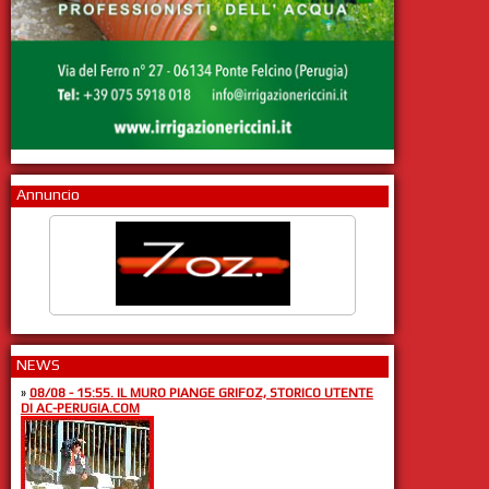
Annuncio
NEWS
»
08/08 - 15:55. IL MURO PIANGE GRIFOZ, STORICO UTENTE
DI AC-PERUGIA.COM