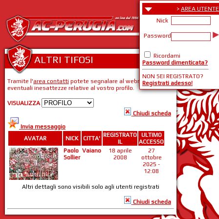
>
AREA UTENTE
Nick
Password
Ricordami
ALTRI TIFOSI
Password dimenticata?
NON SEI REGISTRATO?
Tramite l'
area contatti
potete segnalare al webmaster
Registrati adesso!
eventuali inesattezze relative al vostro profilo.
VISUALIZZA
Chiudi scheda
Invia messaggio
REGISTRATO
ULTIMO
AVATAR
NICK
CITTA'
IL
ACCESSO
Paolo
Vaiano
18 aprile
27
Sollier
2008
ottobre
2025 -
12:08
Altri dettagli sono visibili solo agli utenti registrati
Chiudi scheda