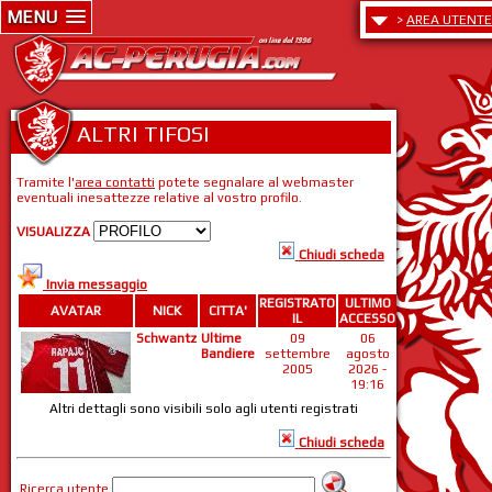
MENU
>
AREA UTENTE
ALTRI TIFOSI
Tramite l'
area contatti
potete segnalare al webmaster
eventuali inesattezze relative al vostro profilo.
VISUALIZZA
Chiudi scheda
Invia messaggio
REGISTRATO
ULTIMO
AVATAR
NICK
CITTA'
IL
ACCESSO
Schwantz
Ultime
09
06
Bandiere
settembre
agosto
2005
2026 -
19:16
Altri dettagli sono visibili solo agli utenti registrati
Chiudi scheda
Ricerca utente