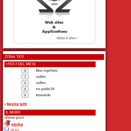
ZONA TIFO
I POST DEL MESE
Max ingrifato
sollier
sollier
mr.poldo78
Kowalski
»
Mostra tutti
IL MURO
Ultimo post
stinfne
20:02