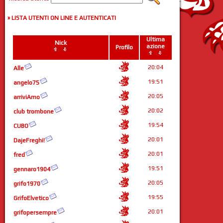
» LISTA UTENTI ON LINE E AUTENTICATI
Ultima
Nick
azione
Profilo
20:04
Alle
19:51
angelo75
20:05
arriviAmo
20:02
club trombone
19:54
CUBO
20:01
DajeFreghi!
20:01
fred
19:51
gennaro1904
20:05
grifo1970
19:55
GrifoElvetico
20:01
grifopersempre