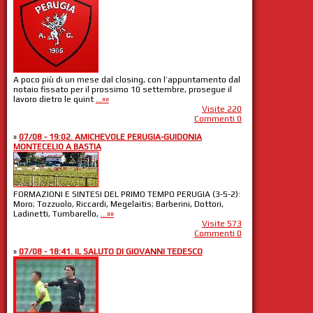
A poco più di un mese dal closing, con l’appuntamento dal
notaio fissato per il prossimo 10 settembre, prosegue il
lavoro dietro le quint
...»»
Visite 220
Commenti 0
»
07/08 - 19:02. AMICHEVOLE PERUGIA-GUIDONIA
MONTECELIO A BASTIA
FORMAZIONI E SINTESI DEL PRIMO TEMPO PERUGIA (3-5-2):
Moro; Tozzuolo, Riccardi, Megelaitis; Barberini, Dottori,
Ladinetti, Tumbarello,
...»»
Visite 573
Commenti 0
»
07/08 - 18:41. IL SALUTO DI GIOVANNI TEDESCO