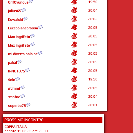
19:50
GrifOvunque
20:04
julius65
20:02
Kowalski
20:05
Leccobiancorossa
20:05
Max ingrifato
20:05
Max ingrifato
20:05
mi diverto solo se
20:05
pakàl
20:05
R-NUTO75
19:50
Solo
20:05
stimmi
20:04
stinfne
20:01
superbo75
PROSSIMO INCONTRO
COPPA ITALIA
sabato 15.08.26 ore 21:00