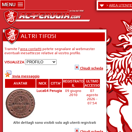
MENU
>
AREA UTENTE
ALTRI TIFOSI
Tramite l'
area contatti
potete segnalare al webmaster
eventuali inesattezze relative al vostro profilo.
VISUALIZZA
Chiudi scheda
Invia messaggio
REGISTRATO
ULTIMO
AVATAR
NICK
CITTA'
IL
ACCESSO
Luca64
Perugia
09 giugno
07
2010
agosto
2026 -
07:54
Altri dettagli sono visibili solo agli utenti registrati
Chiudi scheda