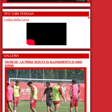
TIFO TUBE PERUGIA
I video della Curva
GALLERIA
04/08/26
-
LA PRIMA SEDUTA DI ALLENAMENTO DI AIMO
DIANA