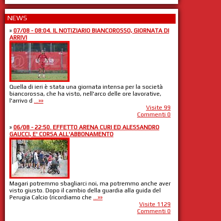
NEWS
»
07/08 - 08:04. IL NOTIZIARIO BIANCOROSSO, GIORNATA DI
ARRIVI
Quella di ieri è stata una giornata intensa per la società
biancorossa, che ha visto, nell'arco delle ore lavorative,
l'arrivo d
...»»
Visite 99
Commenti 0
»
06/08 - 22:50. EFFETTO ARENA CURI ED ALESSANDRO
GAUCCI, E' CORSA ALL'ABBONAMENTO
Magari potremmo sbagliarci noi, ma potremmo anche aver
visto giusto. Dopo il cambio della guardia alla guida del
Perugia Calcio (ricordiamo che
...»»
Visite 1129
Commenti 0