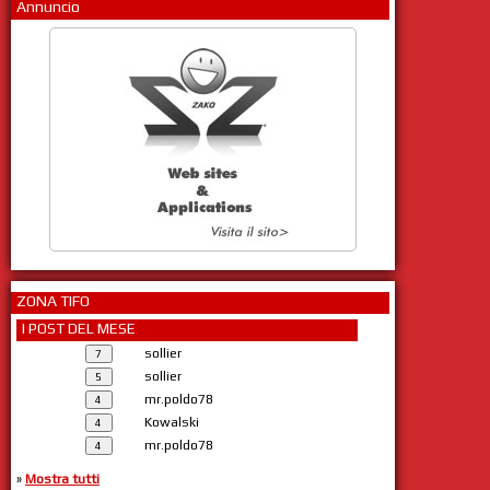
Annuncio
ZONA TIFO
I POST DEL MESE
sollier
sollier
mr.poldo78
Kowalski
mr.poldo78
»
Mostra tutti