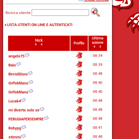
Ricerca utente
» LISTA UTENTI ON LINE E AUTENTICATI
Ultima
Nick
azione
Profilo
08:34
angelo75
08:39
Baio
08:48
BircioliDoro
08:40
GrifoMilano
08:40
GrifoMilano
08:48
Luca64
08:48
mi diverto solo se
08:48
PERUGIAPERSEMPRE
08:41
Robypg
08:48
stimmi