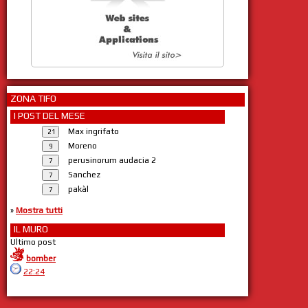
ZONA TIFO
I POST DEL MESE
Max ingrifato
Moreno
perusinorum audacia 2
Sanchez
pakàl
»
Mostra tutti
IL MURO
Ultimo post
bomber
22:24