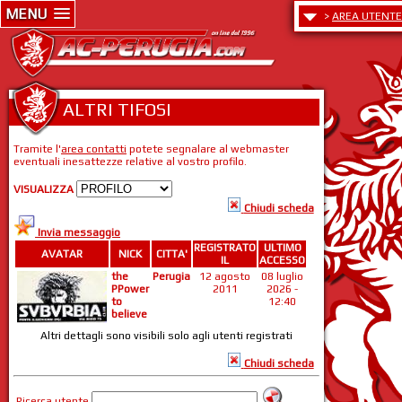
MENU
>
AREA UTENTE
ALTRI TIFOSI
Tramite l'
area contatti
potete segnalare al webmaster
eventuali inesattezze relative al vostro profilo.
VISUALIZZA
Chiudi scheda
Invia messaggio
REGISTRATO
ULTIMO
AVATAR
NICK
CITTA'
IL
ACCESSO
the
Perugia
12 agosto
08 luglio
PPower
2011
2026 -
to
12:40
believe
Altri dettagli sono visibili solo agli utenti registrati
Chiudi scheda
Ricerca utente