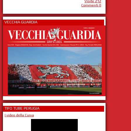
Visite 212
Commenti 0
VECCHIA GUARDIA
TIFO TUBE PERUGIA
I video della Curva