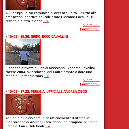
AC Perugia Calcio comunica di aver acquisito il diritto alle
prestazioni sportive del calciatore Giacomo Cavallini. Il
terzino sinistro, classe
...»»
Visite 219
Commenti 0
»
10/08 - 19:36. GRIFO, ECCO CAVALLINI
È appena arrivato a Pian di Massiano. Giacomo Cavallini,
classe 2004, svincolatosi dal Forlì e pronto a dare una
mano sulla fascia sinis
...»»
Visite 350
Commenti 0
»
10/08 - 17:22. PERUGIA, UFFICIALE ANDREA CISCO
Ac Perugia Calcio comunica ufficialmente il ritorno in
biancorosso di Andrea Cisco, dopo una stagione all’Union
Brescia. Con il club lomb
...»»