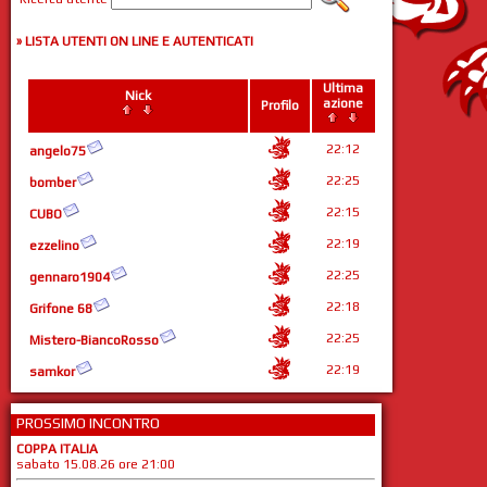
» LISTA UTENTI ON LINE E AUTENTICATI
Ultima
Nick
azione
Profilo
22:12
angelo75
22:25
bomber
22:15
CUBO
22:19
ezzelino
22:25
gennaro1904
22:18
Grifone 68
22:25
Mistero-BiancoRosso
22:19
samkor
PROSSIMO INCONTRO
COPPA ITALIA
sabato 15.08.26 ore 21:00