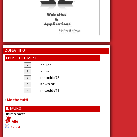
ZONA TIFO
I POST DEL MESE
sollier
sollier
mr.poldo78
Kowalski
mr.poldo78
»
Mostra tutti
IL MURO
Ultimo post
Alle
17:49