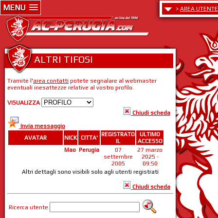
MENU
>
AREA UTENTE
ALTRI TIFOSI
Tramite l'
area contatti
potete segnalare al webmaster
eventuali inesattezze relative al vostro profilo.
VISUALIZZA
Chiudi scheda
Invia messaggio
REGISTRATO
ULTIMO
AVATAR
NICK
CITTA'
IL
ACCESSO
Mao
Perugia
07
27 marzo
settembre
2025 -
2005
09:50
Altri dettagli sono visibili solo agli utenti registrati
Chiudi scheda
Ricerca utente