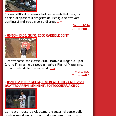
Classe 2006, il difensore bulgaro scuola Bologna, ha
deciso di sposare il progetto del Perugia per trovare
continuità nel suo percorso di cresc
...»»
Visite 1284
Commenti 0
»
06/08 - 13:30. GRIFO, ECCO GABRIELE CONTI
Il centrocampista classe 2006, nativo di Bagno a Ripoli
(vicino Firenze), è da poco arrivato a Pian di Massiano.
Proveniente dalla primavera de
...»»
Visite 800
Commenti 0
»
05/08 - 23:38. PERUGIA, IL MERCATO ENTRA NEL VIVO:
QUATTRO ARRIVI IMMINENTI, POI TOCCHERÀ A CISCO
Come promesso da Alessandro Gaucci nel corso della
conferenza di presentazione di oggi, prosegue senza