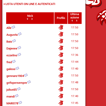
» LISTA UTENTI ON LINE E AUTENTICATI
Ultima
Nick
azione
Profilo
17:50
Alle
17:50
Augusto
17:50
Baio
17:50
Dajeeee
17:36
ezzelino
17:44
fred
17:40
galeoo
17:50
gennaro1904
17:48
grifopersempre
17:50
julius65
17:40
mandi
17:45
MARIO78