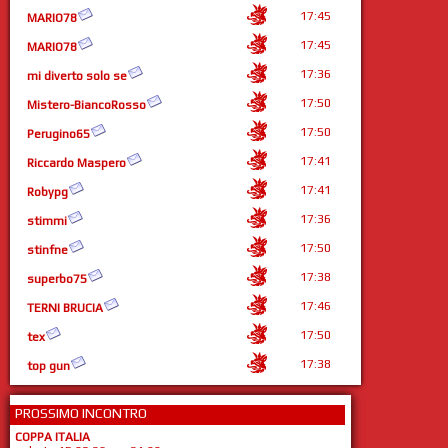
17:45
MARIO78
17:45
MARIO78
17:36
mi diverto solo se
17:50
Mistero-BiancoRosso
17:50
Perugino65
17:41
Riccardo Maspero
17:41
Robypg
17:36
stimmi
17:50
stinfne
17:38
superbo75
17:46
TERNI BRUCIA
17:50
tex
17:38
top gun
PROSSIMO INCONTRO
COPPA ITALIA