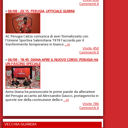
Commenti 0
»
06/08 - 20:15. PERUGIA, UFFICIALE QUIRINI
AC Perugia Calcio comunica di aver formalizzato con
l’Unione Sportiva Salernitana 1919 l’accordo per il
trasferimento temporaneo in bianco
...»»
Visite 450
Commenti 0
»
06/08 - 18:45. DIANA APRE IL NUOVO CORSO: PERUGIA HA
UN FASCINO SPECIALE
Aimo Diana ha pronunciato le prime parole da allenatore
del Perugia accanto ad Alessandro Gaucci, protagonista in
queste ore della costruzione della n
...»»
Visite 786
Commenti 0
VECCHIA GUARDIA