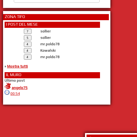
ZONA TIFO
I POST DEL MESE
sollier
sollier
mr.poldo78
Kowalski
mr.poldo78
»
Mostra tutti
IL MURO
Ultimo post
angelo75
00:54