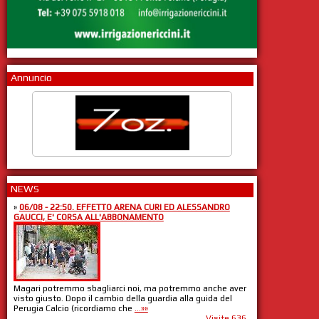
Annuncio
NEWS
»
06/08 - 22:50. EFFETTO ARENA CURI ED ALESSANDRO
GAUCCI, E' CORSA ALL'ABBONAMENTO
Magari potremmo sbagliarci noi, ma potremmo anche aver
visto giusto. Dopo il cambio della guardia alla guida del
Perugia Calcio (ricordiamo che
...»»
Visite 636