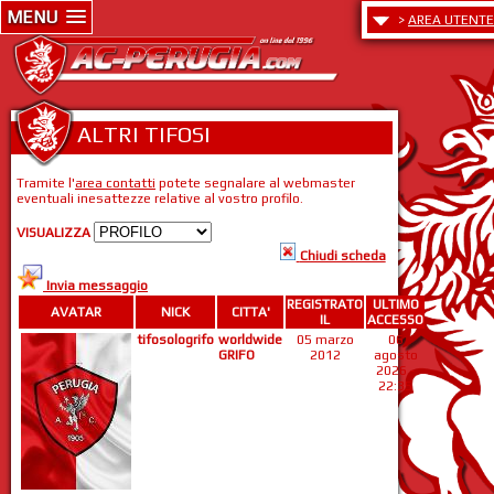
MENU
>
AREA UTENTE
ALTRI TIFOSI
Tramite l'
area contatti
potete segnalare al webmaster
eventuali inesattezze relative al vostro profilo.
VISUALIZZA
Chiudi scheda
Invia messaggio
REGISTRATO
ULTIMO
AVATAR
NICK
CITTA'
IL
ACCESSO
tifosologrifo
worldwide
05 marzo
06
GRIFO
2012
agosto
2026 -
22:35