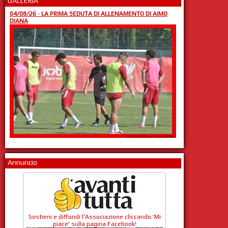
GALLERIA
04/08/26
-
LA PRIMA SEDUTA DI ALLENAMENTO DI AIMO
DIANA
Annuncio
Sostieni e diffondi l'Associazione cliccando 'Mi
piace' sulla pagina Facebook!