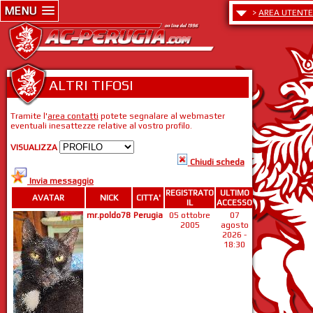
MENU
>
AREA UTENTE
ALTRI TIFOSI
Tramite l'
area contatti
potete segnalare al webmaster
eventuali inesattezze relative al vostro profilo.
VISUALIZZA
Chiudi scheda
Invia messaggio
REGISTRATO
ULTIMO
AVATAR
NICK
CITTA'
IL
ACCESSO
mr.poldo78
Perugia
05 ottobre
07
2005
agosto
2026 -
18:30