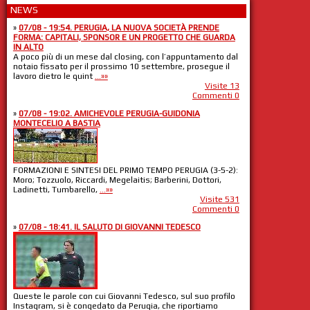
NEWS
»
07/08 - 19:54. PERUGIA, LA NUOVA SOCIETÀ PRENDE
FORMA: CAPITALI, SPONSOR E UN PROGETTO CHE GUARDA
IN ALTO
A poco più di un mese dal closing, con l’appuntamento dal
notaio fissato per il prossimo 10 settembre, prosegue il
lavoro dietro le quint
...»»
Visite 13
Commenti 0
»
07/08 - 19:02. AMICHEVOLE PERUGIA-GUIDONIA
MONTECELIO A BASTIA
FORMAZIONI E SINTESI DEL PRIMO TEMPO PERUGIA (3-5-2):
Moro; Tozzuolo, Riccardi, Megelaitis; Barberini, Dottori,
Ladinetti, Tumbarello,
...»»
Visite 531
Commenti 0
»
07/08 - 18:41. IL SALUTO DI GIOVANNI TEDESCO
Queste le parole con cui Giovanni Tedesco, sul suo profilo
Instagram, si è congedato da Perugia, che riportiamo