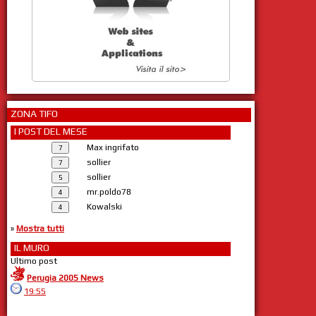
ZONA TIFO
I POST DEL MESE
Max ingrifato
sollier
sollier
mr.poldo78
Kowalski
»
Mostra tutti
IL MURO
Ultimo post
Perugia 2005 News
19:55