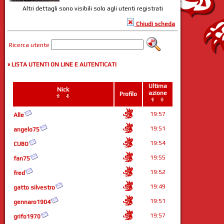
Altri dettagli sono visibili solo agli utenti registrati
Chiudi scheda
Ricerca utente
» LISTA UTENTI ON LINE E AUTENTICATI
Ultima
Nick
azione
Profilo
19:57
Alle
19:51
angelo75
19:54
CUBO
19:55
fan75
19:52
fred
19:49
gatto silvestro
19:51
gennaro1904
19:57
grifo1970