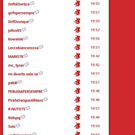
19:55
GrifoElvetico
19:57
grifopersempre
19:50
GrifOvunque
19:52
julius65
19:56
Kowalski
19:51
Leccobiancorossa
19:42
MARIO78
19:42
mc_tyner
19:57
mi diverto solo se
19:57
pakàl
19:48
PERUGIAPERSEMPRE
19:46
PirataSangueAlNaso
19:57
R-NUTO75
19:49
Robypg
19:50
Solo
19:50