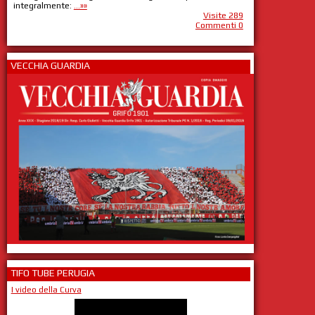
integralmente:
...»»
Visite 289
Commenti 0
VECCHIA GUARDIA
TIFO TUBE PERUGIA
I video della Curva