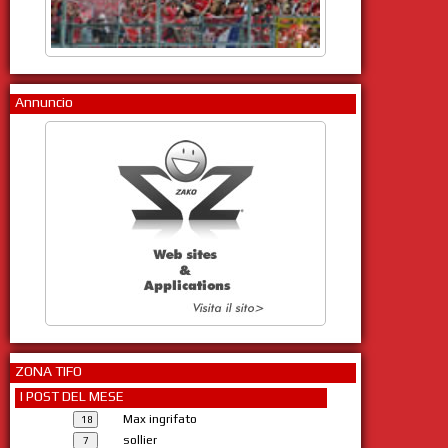
Annuncio
ZONA TIFO
I POST DEL MESE
Max ingrifato
sollier