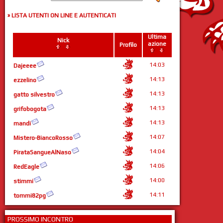
» LISTA UTENTI ON LINE E AUTENTICATI
Ultima
Nick
azione
Profilo
14:03
Dajeeee
14:13
ezzelino
14:13
gatto silvestro
14:13
grifobogota
14:13
mandi
14:07
Mistero-BiancoRosso
14:04
PirataSangueAlNaso
14:06
RedEagle
14:00
stimmi
14:11
tommi82pg
PROSSIMO INCONTRO