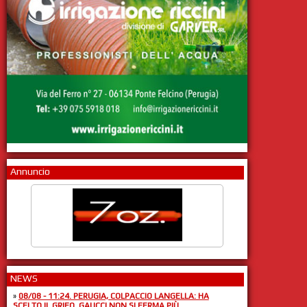
Annuncio
NEWS
»
08/08 - 11:24. PERUGIA, COLPACCIO LANGELLA: HA
SCELTO IL GRIFO. GAUCCI NON SI FERMA PIÙ