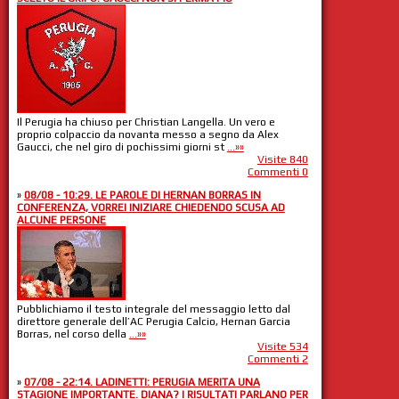
Il Perugia ha chiuso per Christian Langella. Un vero e
proprio colpaccio da novanta messo a segno da Alex
Gaucci, che nel giro di pochissimi giorni st
...»»
Visite 840
Commenti 0
»
08/08 - 10:29. LE PAROLE DI HERNAN BORRAS IN
CONFERENZA, VORREI INIZIARE CHIEDENDO SCUSA AD
ALCUNE PERSONE
Pubblichiamo il testo integrale del messaggio letto dal
direttore generale dell’AC Perugia Calcio, Hernan Garcia
Borras, nel corso della
...»»
Visite 534
Commenti 2
»
07/08 - 22:14. LADINETTI: PERUGIA MERITA UNA
STAGIONE IMPORTANTE. DIANA? I RISULTATI PARLANO PER