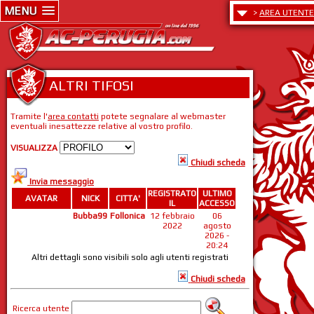
MENU
>
AREA UTENTE
ALTRI TIFOSI
Tramite l'
area contatti
potete segnalare al webmaster
eventuali inesattezze relative al vostro profilo.
VISUALIZZA
Chiudi scheda
Invia messaggio
REGISTRATO
ULTIMO
AVATAR
NICK
CITTA'
IL
ACCESSO
Bubba99
Follonica
12 febbraio
06
2022
agosto
2026 -
20:24
Altri dettagli sono visibili solo agli utenti registrati
Chiudi scheda
Ricerca utente