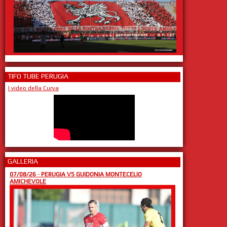
TIFO TUBE PERUGIA
I video della Curva
GALLERIA
07/08/26
-
PERUGIA VS GUIDONIA MONTECELIO
AMICHEVOLE