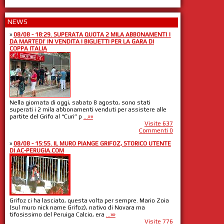
NEWS
»
08/08 - 18:29. SUPERATA QUOTA 2 MILA ABBONAMENTI |
DA MARTEDI’ IN VENDITA I BIGLIETTI PER LA GARA DI
COPPA ITALIA
Nella giornata di oggi, sabato 8 agosto, sono stati
superati i 2 mila abbonamenti venduti per assistere alle
partite del Grifo al “Curi” p
...»»
Visite 637
Commenti 0
»
08/08 - 15:55. IL MURO PIANGE GRIFOZ, STORICO UTENTE
DI AC-PERUGIA.COM
Grifoz ci ha lasciato, questa volta per sempre. Mario Zoia
(sul muro nick name Grifoz), nativo di Novara ma
tifosissimo del Peruiga Calcio, era
...»»
Visite 776