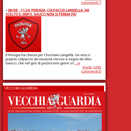
Commenti 1
»
08/08 - 11:24. PERUGIA, COLPACCIO LANGELLA: HA
SCELTO IL GRIFO. GAUCCI NON SI FERMA PIÙ
Il Perugia ha chiuso per Christian Langella. Un vero e
proprio colpaccio da novanta messo a segno da Alex
Gaucci, che nel giro di pochissimi giorni st
...»»
Visite 1295
Commenti 0
VECCHIA GUARDIA