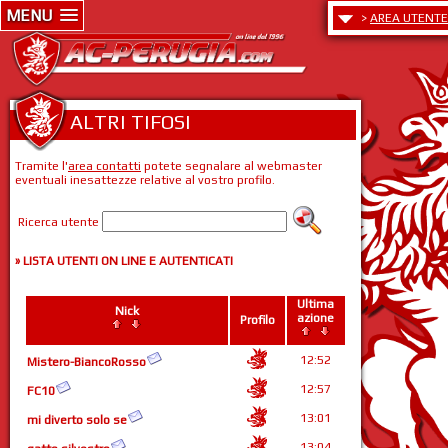
MENU
>
AREA UTENTE
ALTRI TIFOSI
Tramite l'
area contatti
potete segnalare al webmaster
eventuali inesattezze relative al vostro profilo.
Ricerca utente
» LISTA UTENTI ON LINE E AUTENTICATI
Ultima
Nick
azione
Profilo
12:52
Mistero-BiancoRosso
12:57
FC10
13:01
mi diverto solo se
13:04