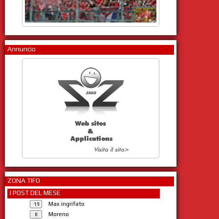
Annuncio
ZONA TIFO
I POST DEL MESE
Max ingrifato
Moreno