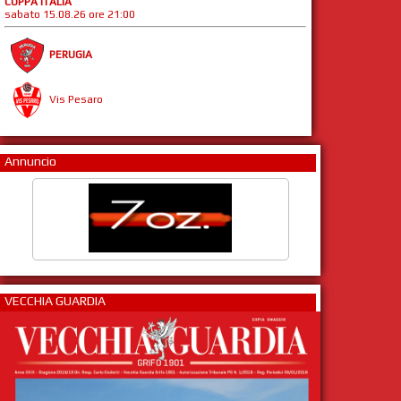
COPPA ITALIA
sabato 15.08.26 ore 21:00
PERUGIA
Vis Pesaro
Annuncio
VECCHIA GUARDIA