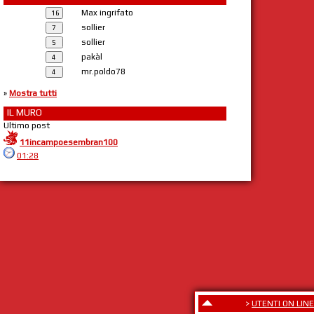
Max ingrifato
sollier
sollier
pakàl
mr.poldo78
»
Mostra tutti
IL MURO
Ultimo post
11incampoesembran100
01:28
>
UTENTI ON LINE