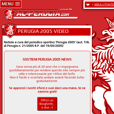
MENU
>
AREA UTENTE
PERUGIA 2005 VIDEO
Notizie a cura del periodico sportivo 'Perugia 2005' (aut. Trib.
di Perugia n. 21/2005 R.P. del 19/09/2005)
SOSTIENI PERUGIA 2005 NEWS
Sono ormai più di 20 anni che ci impegnamo
quotidianamente per rendere questo sito sempre più
utile e interessante per i tifosi del Grifo.
Non è facile e scontato andare avanti facendo tutto
gratuitamente.
Se apprezzi i nostri sforzi e vuoi darci una mano, te ne
saremo grati!
Offrici un
Borghetti...
o due ;-)