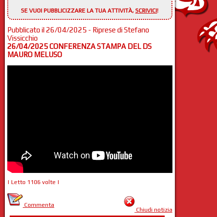
SE VUOI PUBBLICIZZARE LA TUA ATTIVITÀ,
SCRIVICI
!
Pubblicato il 26/04/2025 - Riprese di Stefano
Vissicchio
26/04/2025 CONFERENZA STAMPA DEL DS
MAURO MELUSO
| Letto 1106 volte |
Commenta
Chiudi notizia