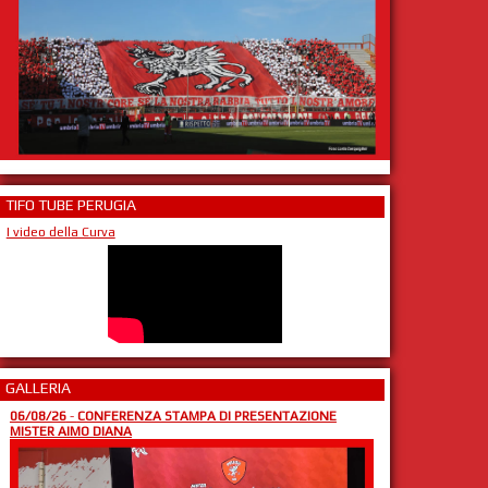
TIFO TUBE PERUGIA
I video della Curva
GALLERIA
06/08/26
-
CONFERENZA STAMPA DI PRESENTAZIONE
MISTER AIMO DIANA