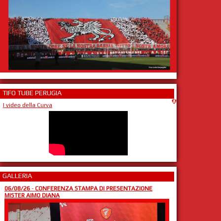
TIFO TUBE PERUGIA
I video della Curva
GALLERIA
06/08/26
-
CONFERENZA STAMPA DI PRESENTAZIONE
MISTER AIMO DIANA