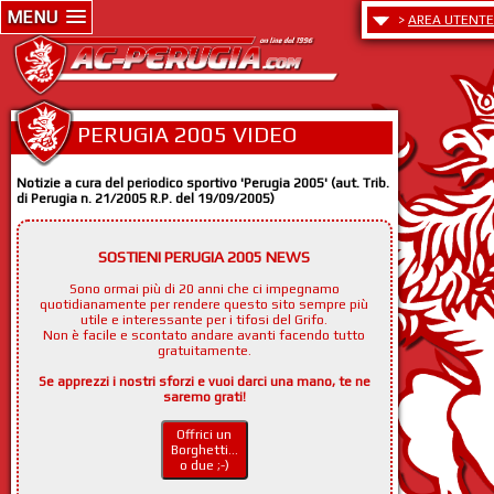
MENU
>
AREA UTENTE
PERUGIA 2005 VIDEO
Notizie a cura del periodico sportivo 'Perugia 2005' (aut. Trib.
di Perugia n. 21/2005 R.P. del 19/09/2005)
SOSTIENI PERUGIA 2005 NEWS
Sono ormai più di 20 anni che ci impegnamo
quotidianamente per rendere questo sito sempre più
utile e interessante per i tifosi del Grifo.
Non è facile e scontato andare avanti facendo tutto
gratuitamente.
Se apprezzi i nostri sforzi e vuoi darci una mano, te ne
saremo grati!
Offrici un
Borghetti...
o due ;-)