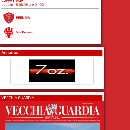
COPPA ITALIA
sabato 15.08.26 ore 21:00
PERUGIA
Vis Pesaro
Annuncio
VECCHIA GUARDIA