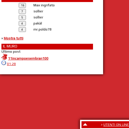
Max ingrifato
sollier
sollier
pakàl
mr.poldo78
»
Mostra tutti
IL MURO
Ultimo post
11incampoesembran100
01:28
>
UTENTI ON LINE