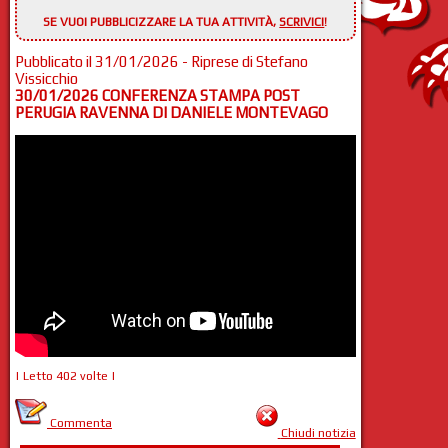
SE VUOI PUBBLICIZZARE LA TUA ATTIVITÀ,
SCRIVICI
!
Pubblicato il 31/01/2026 - Riprese di Stefano
Vissicchio
30/01/2026 CONFERENZA STAMPA POST
PERUGIA RAVENNA DI DANIELE MONTEVAGO
| Letto 402 volte |
Commenta
Chiudi notizia