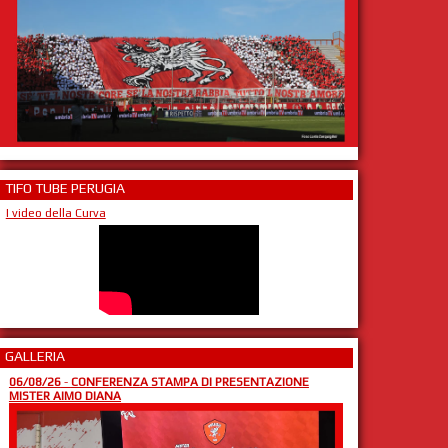
TIFO TUBE PERUGIA
I video della Curva
GALLERIA
06/08/26
-
CONFERENZA STAMPA DI PRESENTAZIONE
MISTER AIMO DIANA