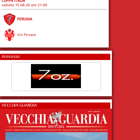
COPPA ITALIA
sabato 15.08.26 ore 21:00
PERUGIA
Vis Pesaro
Annuncio
VECCHIA GUARDIA