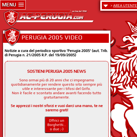
MENU
>
AREA UTENTE
PERUGIA 2005 VIDEO
Notizie a cura del periodico sportivo 'Perugia 2005' (aut. Trib.
di Perugia n. 21/2005 R.P. del 19/09/2005)
SOSTIENI PERUGIA 2005 NEWS
Sono ormai più di 20 anni che ci impegnamo
quotidianamente per rendere questo sito sempre più
utile e interessante per i tifosi del Grifo.
Non è facile e scontato andare avanti facendo tutto
gratuitamente.
Se apprezzi i nostri sforzi e vuoi darci una mano, te ne
saremo grati!
Offrici un
Borghetti...
o due ;-)