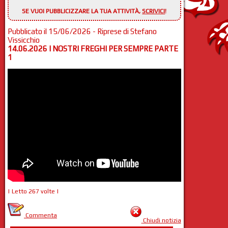
SE VUOI PUBBLICIZZARE LA TUA ATTIVITÀ,
SCRIVICI
!
Pubblicato il 15/06/2026 - Riprese di Stefano
Vissicchio
14.06.2026 I NOSTRI FREGHI PER SEMPRE PARTE
1
| Letto 267 volte |
Commenta
Chiudi notizia